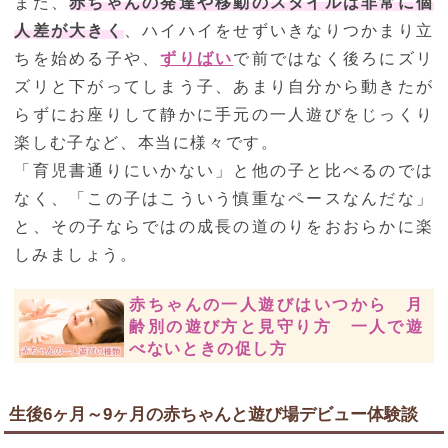
また、
赤ちゃんの発達や移動のスタイルは非常に個
人差が大きく
、ハイハイをせずいきなりつかまり立
ちを始める子や、
ずりばい
で前ではなく後ろにズリ
ズリと下がってしまう子、あまり自分から動きたが
らずにお座りして静かに手元の一人遊びをじっくり
楽しむ子など、本当に様々です。
「育児書通りにいかない」と他の子と比べるのでは
なく、「この子はこういう慎重なペースなんだな」
と、その子ならではの成長の道のりをおおらかに楽
しみましょう。
赤ちゃんの一人遊びはいつから 月
齢別の遊び方と見守り方 一人で遊
べないときの促し方
生後6ヶ月～9ヶ月の赤ちゃんと遊び場デビュー体験談