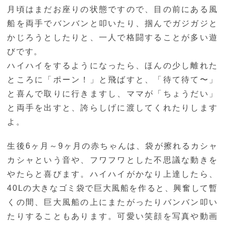
月頃はまだお座りの状態ですので、目の前にある風
船を両手でバンバンと叩いたり、掴んでガジガジと
かじろうとしたりと、一人で格闘することが多い遊
びです。
ハイハイをするようになったら、ほんの少し離れた
ところに「ポーン！」と飛ばすと、「待て待て〜」
と喜んで取りに行きますし、ママが「ちょうだい」
と両手を出すと、誇らしげに渡してくれたりします
よ。
生後6ヶ月～9ヶ月の赤ちゃんは、袋が擦れるカシャ
カシャという音や、フワフワとした不思議な動きを
やたらと喜びます。ハイハイがかなり上達したら、
40Lの大きなゴミ袋で巨大風船を作ると、興奮して暫
くの間、巨大風船の上にまたがったりバンバン叩い
たりすることもあります。可愛い笑顔を写真や動画