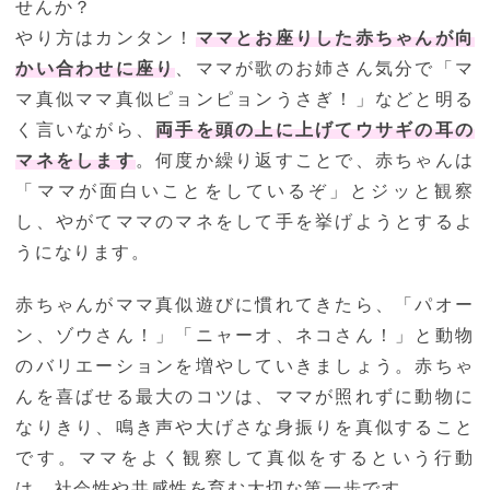
せんか？
やり方はカンタン！
ママとお座りした赤ちゃんが向
かい合わせに座り
、ママが歌のお姉さん気分で「マ
マ真似ママ真似ピョンピョンうさぎ！」などと明る
く言いながら、
両手を頭の上に上げてウサギの耳の
マネをします
。何度か繰り返すことで、赤ちゃんは
「ママが面白いことをしているぞ」とジッと観察
し、やがてママのマネをして手を挙げようとするよ
うになります。
赤ちゃんがママ真似遊びに慣れてきたら、「パオー
ン、ゾウさん！」「ニャーオ、ネコさん！」と動物
のバリエーションを増やしていきましょう。赤ちゃ
んを喜ばせる最大のコツは、ママが照れずに動物に
なりきり、鳴き声や大げさな身振りを真似すること
です。ママをよく観察して真似をするという行動
は、社会性や共感性を育む大切な第一歩です。