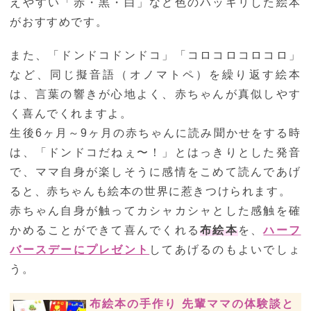
えやすい「赤・黒・白」など色のハッキリした絵本
がおすすめです。
また、「ドンドコドンドコ」「コロコロコロコロ」
など、同じ擬音語（オノマトペ）を繰り返す絵本
は、言葉の響きが心地よく、赤ちゃんが真似しやす
く喜んでくれますよ。
生後6ヶ月～9ヶ月の赤ちゃんに読み聞かせをする時
は、「ドンドコだねぇ〜！」とはっきりとした発音
で、ママ自身が楽しそうに感情をこめて読んであげ
ると、赤ちゃんも絵本の世界に惹きつけられます。
赤ちゃん自身が触ってカシャカシャとした感触を確
かめることができて喜んでくれる
布絵本
を、
ハーフ
バースデーにプレゼント
してあげるのもよいでしょ
う。
布絵本の手作り 先輩ママの体験談と