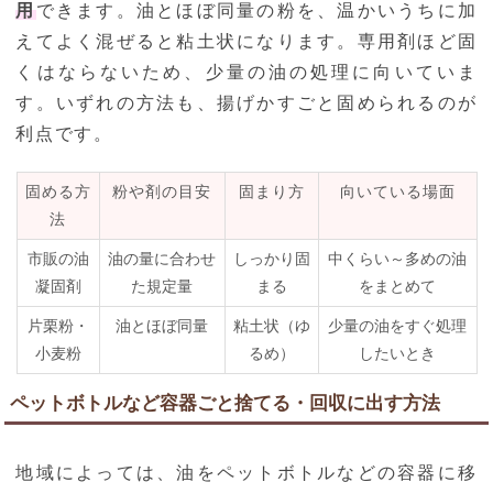
用
できます。油とほぼ同量の粉を、温かいうちに加
えてよく混ぜると粘土状になります。専用剤ほど固
くはならないため、少量の油の処理に向いていま
す。いずれの方法も、揚げかすごと固められるのが
利点です。
固める方
粉や剤の目安
固まり方
向いている場面
法
市販の油
油の量に合わせ
しっかり固
中くらい～多めの油
凝固剤
た規定量
まる
をまとめて
片栗粉・
油とほぼ同量
粘土状（ゆ
少量の油をすぐ処理
小麦粉
るめ）
したいとき
ペットボトルなど容器ごと捨てる・回収に出す方法
地域によっては、油をペットボトルなどの容器に移