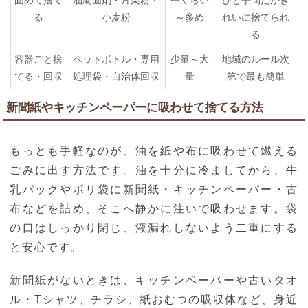
固めて捨て
油凝固剤・片栗粉・
中くらい
ひと手間だがき
る
小麦粉
～多め
れいに捨てられ
る
容器ごと捨
ペットボトル・専用
少量～大
地域のルール次
てる・回収
処理袋・自治体回収
量
第で最も簡単
新聞紙やキッチンペーパーに吸わせて捨てる方法
もっとも手軽なのが、油を紙や布に吸わせて燃える
ごみに出す方法です。油を十分に冷ましてから、牛
乳パックやポリ袋に新聞紙・キッチンペーパー・古
布などを詰め、そこへ静かに注いで吸わせます。袋
の口はしっかり閉じ、液漏れしないよう二重にする
と安心です。
新聞紙がないときは、キッチンペーパーや古いタオ
ル・Tシャツ、チラシ、紙おむつの吸収体など、身近