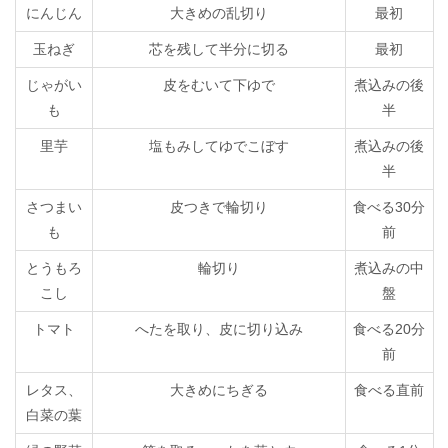
にんじん
大きめの乱切り
最初
玉ねぎ
芯を残して半分に切る
最初
じゃがい
皮をむいて下ゆで
煮込みの後
も
半
里芋
塩もみしてゆでこぼす
煮込みの後
半
さつまい
皮つきで輪切り
食べる30分
も
前
とうもろ
輪切り
煮込みの中
こし
盤
トマト
へたを取り、皮に切り込み
食べる20分
前
レタス、
大きめにちぎる
食べる直前
白菜の葉