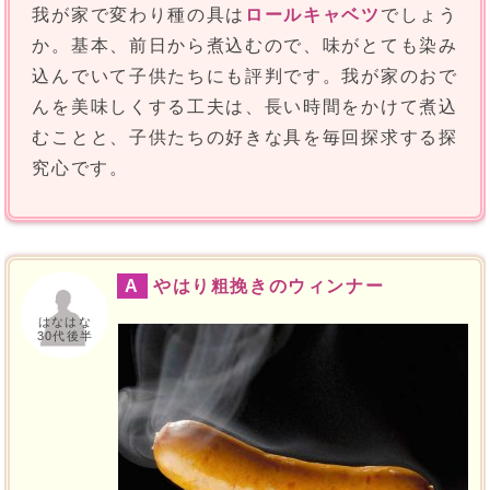
我が家で変わり種の具は
ロールキャベツ
でしょう
か。基本、前日から煮込むので、味がとても染み
込んでいて子供たちにも評判です。我が家のおで
んを美味しくする工夫は、長い時間をかけて煮込
むことと、子供たちの好きな具を毎回探求する探
究心です。
A
やはり粗挽きのウィンナー
はなはな
30代後半