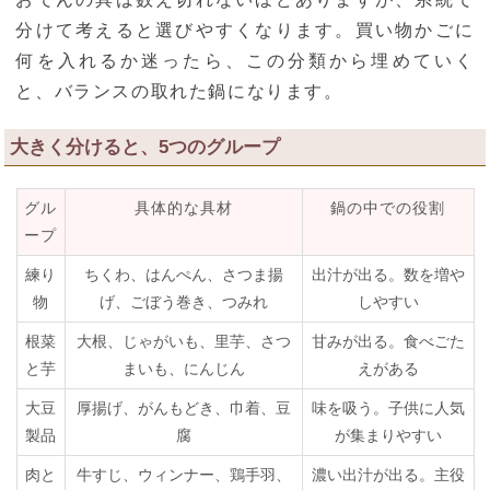
分けて考えると選びやすくなります。買い物かごに
何を入れるか迷ったら、この分類から埋めていく
と、バランスの取れた鍋になります。
大きく分けると、5つのグループ
グル
具体的な具材
鍋の中での役割
ープ
練り
ちくわ、はんぺん、さつま揚
出汁が出る。数を増や
物
げ、ごぼう巻き、つみれ
しやすい
根菜
大根、じゃがいも、里芋、さつ
甘みが出る。食べごた
と芋
まいも、にんじん
えがある
大豆
厚揚げ、がんもどき、巾着、豆
味を吸う。子供に人気
製品
腐
が集まりやすい
肉と
牛すじ、ウィンナー、鶏手羽、
濃い出汁が出る。主役