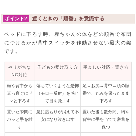
置くときの「順番」を意識する
ポイント2
ベッドに下ろす時、赤ちゃんの体をどの順番で布団
につけるかが背中スイッチを作動させない最大の鍵
です。
やりがちな
子どもの受け取り方
望ましい対応・置き方
NG対応
頭や背中から
落ちていくような恐怖
足→お尻→背中→頭の順
真っ直ぐにド
（モロー反射）を感じ
番で、丸みを保ったまま
ンと下ろす
て目を覚ます
下ろす
置いた瞬間に
急に温もりが消えて不
置いた後も数分間、胸や
パッと手を離
安になり泣き出す
背中に手を当てて密着を
す
保つ