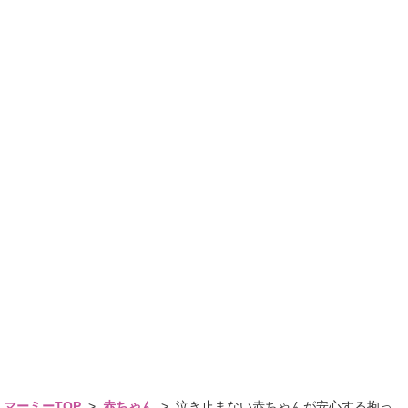
マーミーTOP
>
赤ちゃん
>
泣き止まない赤ちゃんが安心する抱っ