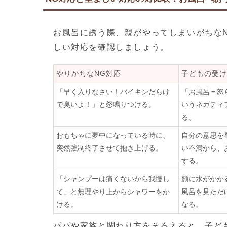
お風呂に誘う際、親がやってしまいがちな
しい対応を確認しましょう。
やりがちなNG対応
子どもの受け
「早く入りなさい！バイキンだらけ
「お風呂＝怒
で臭いよ！」と怒鳴りつける。
いうネガティ
る。
おもちゃに夢中になっている時に、
自分の意思を
突然強制終了させて抱き上げる。
い不満から、
する。
「シャンプーは痛くないから我慢し
顔に水がかか
て」と無理やり上からシャワーをか
風呂を見ただ
ける。
なる。
パパや家族と関わり方をそろえると、子ど