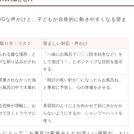
NGな声かけと、子どもが自発的に動きやすくなる望ま
取り方・リスク
望ましい対応・声かけ
られる嫌な場所」と
「一緒にお風呂で〇〇（防水絵本など）を
ブな刷り込みがされ
して遊ぼう！」とポジティブな目的を提示
する。
尊重されなかった強
「時計の長い針が〇になったらお風呂ね」
お風呂の中で大暴れ
と事前に予告し、心の準備をさせる。
る恐怖が増幅し、お
美容院のように上を向かせて顔に水がかか
けで泣くトラウマに
らないようにするか、シャンプーハットを
使う。
もにとって「お風呂は家族みんなが楽しい場所だ」とい