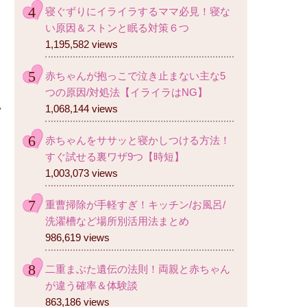
寝ぐずりにイライラするママ必見！寝な
い原因＆ストンと眠る対策６つ
1,195,582 views
赤ちゃんが抱っこで泣き止まない主な5
つの原因/対処法【イライラはNG】
1,068,144 views
赤ちゃんをササッと寝かしつける方法！
すぐ試せる裏ワザ9つ【時短】
1,003,073 views
重曹掃除が手軽すぎ！キッチン/お風呂/
洗濯槽など場所別活用法まとめ
986,619 views
二重まぶた遺伝の法則！両親と赤ちゃん
が違う確率＆体験談
863,186 views