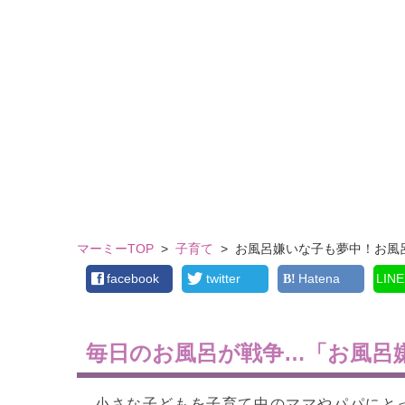
マーミーTOP
>
子育て
>
お風呂嫌いな子も夢中！お風
facebook
twitter
Hatena
LINE
毎日のお風呂が戦争…「お風呂
小さな子どもを子育て中のママやパパにと