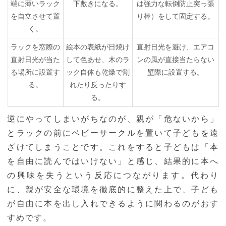
端に薄いラック
下敷きになる。
は強力な転倒防止突っ張
を自立させて置
り棒）をして固定する。
く。
ラックを窓際の
絵本の表紙が日焼け
直射日光を避け、エアコ
直射日光が当た
して色あせ、木のラ
ンの風が直接当たらない
る場所に設置す
ック自体も乾燥で割
壁際に設置する。
る。
れたり反ったりす
る。
逆にやってしまいがちなのが、親が「危ないから」
とラックの前にベビーサークルを置いて子どもを遠
ざけてしまうことです。これをすると子どもは「本
を自由に読んではいけない」と感じ、結果的に本へ
の興味を失うという反応につながります。代わり
に、親が安全な環境を徹底的に整えた上で、子ども
が自由に本を出し入れできるように関わるのがおす
すめです。