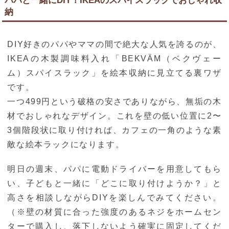
パパと一緒にDIY！IKEAのスパイスラックでおしゃれ収
納
DIY好きのパパやママの間で絶大な人気を誇るのが、
IKEAの木製調味料入れ「BEKVÄM（ベクヴェー
ム）スパイスラック」を絵本収納に見立てる裏ワザ
です。
一つ499円という破格の安さでありながら、無垢の木
材でおしゃれなデザイン。これを壁の低い位置に2〜
3個階段状に取り付ければ、カフェの一角のような素
敵な絵本ラックになります。
明日の週末、パパに電動ドライバーを用意してもら
い、子どもと一緒に「どこに取り付けようか？」と
高さを相談しながらDIYを楽しんでみてください。
（※壁の材質に合った強度のあるネジをホームセン
ターで購入し、落下しないよう確実に固定してくだ