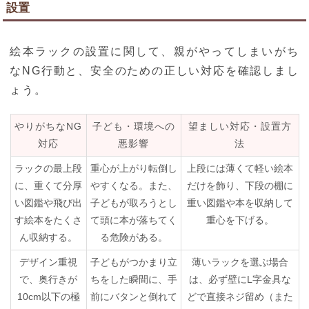
設置
絵本ラックの設置に関して、親がやってしまいがち
なNG行動と、安全のための正しい対応を確認しまし
ょう。
やりがちなNG
子ども・環境への
望ましい対応・設置方
対応
悪影響
法
ラックの最上段
重心が上がり転倒し
上段には薄くて軽い絵本
に、重くて分厚
やすくなる。また、
だけを飾り、下段の棚に
い図鑑や飛び出
子どもが取ろうとし
重い図鑑や本を収納して
す絵本をたくさ
て頭に本が落ちてく
重心を下げる。
ん収納する。
る危険がある。
デザイン重視
子どもがつかまり立
薄いラックを選ぶ場合
で、奥行きが
ちをした瞬間に、手
は、必ず壁にL字金具な
10cm以下の極
前にバタンと倒れて
どで直接ネジ留め（また