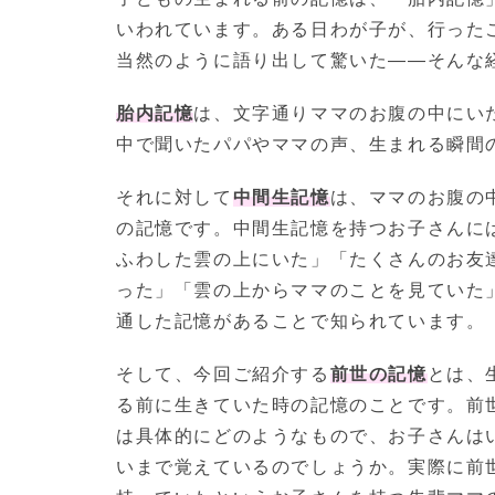
いわれています。ある日わが子が、行った
当然のように語り出して驚いた——そんな
胎内記憶
は、文字通りママのお腹の中にい
中で聞いたパパやママの声、生まれる瞬間
それに対して
中間生記憶
は、ママのお腹の
の記憶です。中間生記憶を持つお子さんに
ふわした雲の上にいた」「たくさんのお友
った」「雲の上からママのことを見ていた
通した記憶があることで知られています。
そして、今回ご紹介する
前世の記憶
とは、
る前に生きていた時の記憶のことです。前
は具体的にどのようなもので、お子さんは
いまで覚えているのでしょうか。実際に前