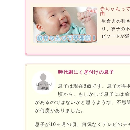
赤ちゃんっ
由
生命力の強
り、双子の
ピソードが満
時代劇にくぎ付けの息子
はっちゃん
息子は現在8歳です。息子が生後
40歳
頃から、もしかして息子には前
があるのではないかと思うような、不思
が何度かありました。
息子が10ヶ月の頃、何気なくテレビのチ