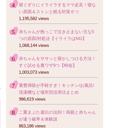
寝ぐずりにイライラするママ必見！寝な
い原因＆ストンと眠る対策６つ
1,195,582 views
赤ちゃんが抱っこで泣き止まない主な5
つの原因/対処法【イライラはNG】
1,068,144 views
赤ちゃんをササッと寝かしつける方法！
すぐ試せる裏ワザ9つ【時短】
1,003,073 views
重曹掃除が手軽すぎ！キッチン/お風呂/
洗濯槽など場所別活用法まとめ
986,619 views
二重まぶた遺伝の法則！両親と赤ちゃん
が違う確率＆体験談
863,186 views