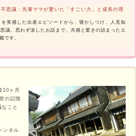
て不思議：先輩ママが驚いた「すごい力」と成長の理
さを実感した出産エピソードから、寝かしつけ、人見知
不思議、思わず涙したお話まで、共感と驚きの詰まったエ
載です。
10ヶ月
世の記憶
議なこと
ャンネル