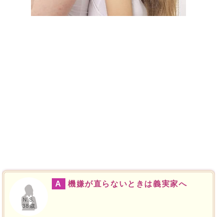
A
機嫌が直らないときは義実家へ
N.S.
38歳