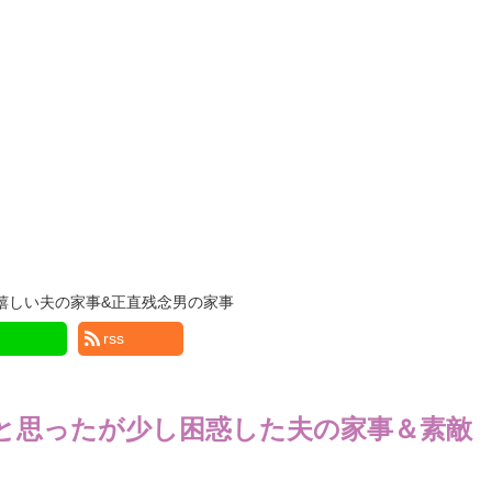
嬉しい夫の家事&正直残念男の家事
rss
と思ったが少し困惑した夫の家事＆素敵