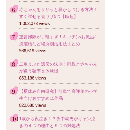
赤ちゃんをササッと寝かしつける方法！
すぐ試せる裏ワザ9つ【時短】
1,003,073 views
重曹掃除が手軽すぎ！キッチン/お風呂/
洗濯槽など場所別活用法まとめ
986,619 views
二重まぶた遺伝の法則！両親と赤ちゃん
が違う確率＆体験談
863,186 views
【夏休み自由研究】簡単で高評価の小学
生向けおすすめ15作品
822,680 views
1歳から夜泣き！？夜中幼児がギャン泣
きの４つの理由と５つの対処法