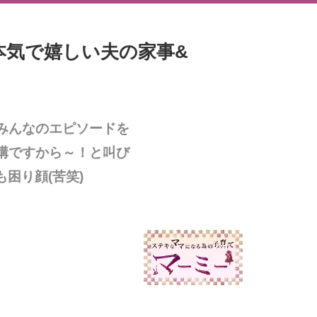
本気で嬉しい夫の家事&
みんなのエピソードを
構ですから～！と叫び
困り顔(苦笑)