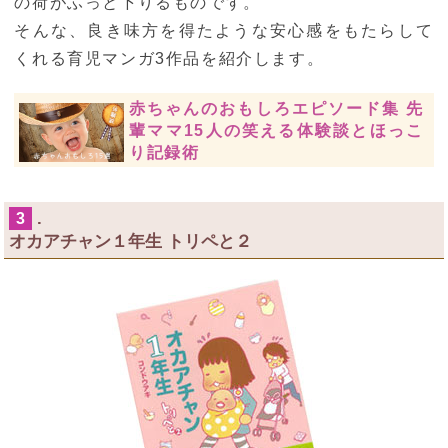
の荷がふっと下りるものです。
そんな、良き味方を得たような安心感をもたらして
くれる育児マンガ3作品を紹介します。
赤ちゃんのおもしろエピソード集 先
輩ママ15人の笑える体験談とほっこ
り記録術
.
3
オカアチャン１年生 トリペと２