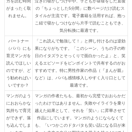
ガを読む時間
泣きの寝かしつけ中や、子どもが昼寝をした直後
がまったく取
の「ちょっとした5分間」に数ページだけ読むス
れません。
タイルが主流です。電子書籍を活用すれば、抱っ
こ紐で寝かしつけながら片手で読むこともでき、
気分転換に最適です。
パートナー
「これ読んで勉強して！」と押し付けるのは逆効
（パパ）にも
果になりがちです。「このシーン、うちの子の昨
育児マンガを
日のイタズラとそっくりで面白かったよ」と、笑
読んでほしい
えるエピソードをピンポイントで共有するのがお
のですが、ど
すすめです。特に男性作家の作品（『まんが親』
う勧めればい
など）は、パパも感情移入しやすく入り口として
いですか？
最適です。
マンガのよう
マンガの作者たちも、最初から完璧でおおらかだ
におおらかな
ったわけではありません。失敗やイライラを乗り
気持ちで育児
越えた結果として、それを「笑い」に昇華させて
ができず、落
作品にしています。マンガのようにならなくて
ち込んでしま
も、「いつかこのドタバタも笑い話になる日が来