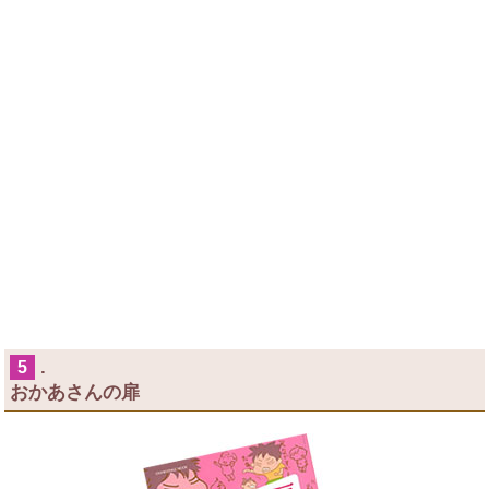
.
5
おかあさんの扉