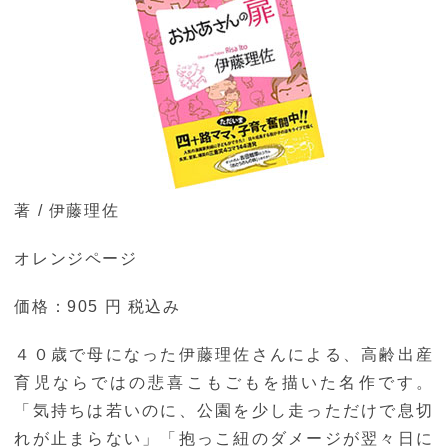
著 / 伊藤理佐
オレンジページ
価格：905 円 税込み
４０歳で母になった伊藤理佐さんによる、高齢出産
育児ならではの悲喜こもごもを描いた名作です。
「気持ちは若いのに、公園を少し走っただけで息切
れが止まらない」「抱っこ紐のダメージが翌々日に