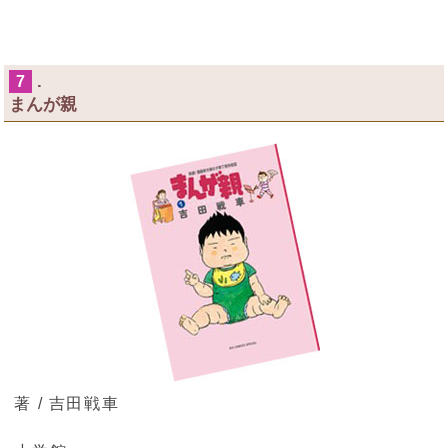
.
7
まんが親
著 / 吉田戦車