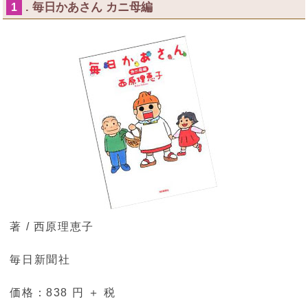
. 毎日かあさん カニ母編
1
著 / 西原理恵子
毎日新聞社
価格：838 円 ＋ 税