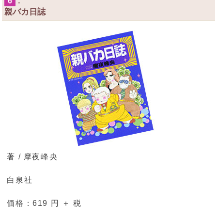
.
6
親バカ日誌
著 / 摩夜峰央
白泉社
価格：619 円 ＋ 税