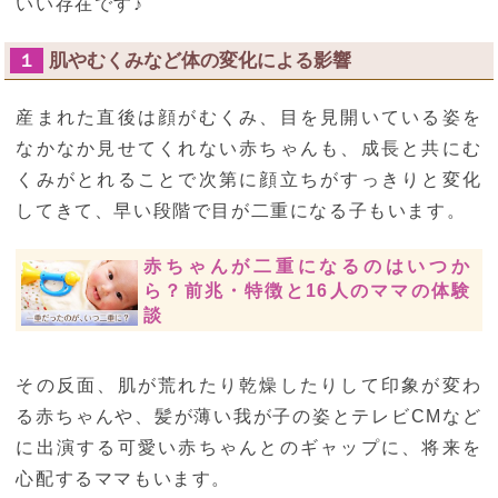
いい存在です♪
肌やむくみなど体の変化による影響
１
産まれた直後は顔がむくみ、目を見開いている姿を
なかなか見せてくれない赤ちゃんも、成長と共にむ
くみがとれることで次第に顔立ちがすっきりと変化
してきて、早い段階で目が二重になる子もいます。
赤ちゃんが二重になるのはいつか
ら？前兆・特徴と16人のママの体験
談
その反面、肌が荒れたり乾燥したりして印象が変わ
る赤ちゃんや、髪が薄い我が子の姿とテレビCMなど
に出演する可愛い赤ちゃんとのギャップに、将来を
心配するママもいます。