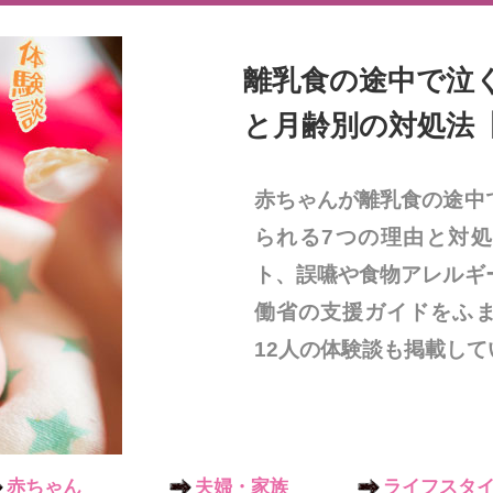
離乳食の途中で泣
と月齢別の対処法
赤ちゃんが離乳食の途中
られる7つの理由と対
ト、誤嚥や食物アレルギ
働省の支援ガイドをふ
12人の体験談も掲載して
赤ちゃん
夫婦・家族
ライフスタ