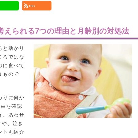
rss
考えられる7つの理由と月齢別の対処法
ると助かり
ころではな
のに食べて
うもので
わりに何か
理由を確認
う。あわせ
方や、泣き
ントも紹介