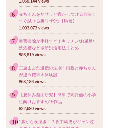
1,068,144 views
赤ちゃんをササッと寝かしつける方法！
すぐ試せる裏ワザ9つ【時短】
1,003,073 views
重曹掃除が手軽すぎ！キッチン/お風呂/
洗濯槽など場所別活用法まとめ
986,619 views
二重まぶた遺伝の法則！両親と赤ちゃん
が違う確率＆体験談
863,186 views
【夏休み自由研究】簡単で高評価の小学
生向けおすすめ15作品
822,680 views
1歳から夜泣き！？夜中幼児がギャン泣