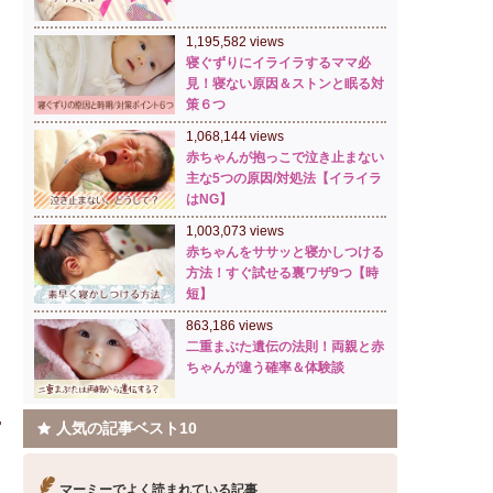
1,195,582 views
寝ぐずりにイライラするママ必
見！寝ない原因＆ストンと眠る対
策６つ
1,068,144 views
赤ちゃんが抱っこで泣き止まない
主な5つの原因/対処法【イライラ
はNG】
1,003,073 views
赤ちゃんをササッと寝かしつける
方法！すぐ試せる裏ワザ9つ【時
短】
863,186 views
二重まぶた遺伝の法則！両親と赤
ちゃんが違う確率＆体験談
人気の記事ベスト10
マーミーでよく読まれている記事