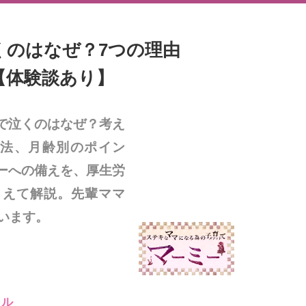
くのはなぜ？7つの理由
【体験談あり】
で泣くのはなぜ？考え
処法、月齢別のポイン
ーへの備えを、厚生労
まえて解説。先輩ママ
います。
イル