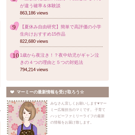
が違う確率＆体験談
863,186 views
【夏休み自由研究】簡単で高評価の小学
生向けおすすめ15作品
822,680 views
1歳から夜泣き！？夜中幼児がギャン泣
きの４つの理由と５つの対処法
794,214 views
マーミーの最新情報を受け取ろう☆
みなさん宜しくお願いします♥マー
ミー広報担当のマミです。 子育て
ハッピーファミリーライフの最新
の情報をお届け致します。