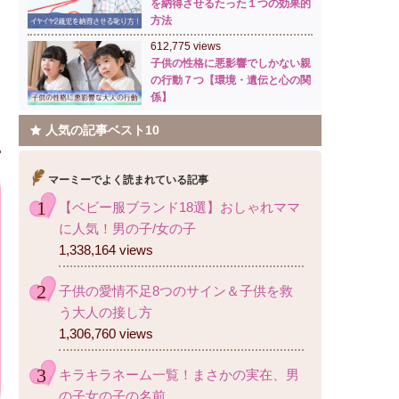
を納得させるたった１つの効果的
方法
612,775 views
子供の性格に悪影響でしかない親
の行動７つ【環境・遺伝と心の関
係】
人気の記事ベスト10
マーミーでよく読まれている記事
【ベビー服ブランド18選】おしゃれママ
に人気！男の子/女の子
1,338,164 views
子供の愛情不足8つのサイン＆子供を救
う大人の接し方
1,306,760 views
キラキラネーム一覧！まさかの実在、男
の子女の子の名前