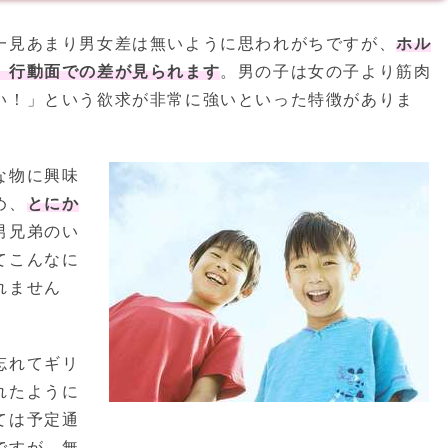
一見あまり男女差は無いように思われがちですが、
ホル
、行動面での差が見られます
。男の子は女の子より筋肉
い！」という欲求が非常に強いといった特徴がありま
な物に興味
め、
とにか
男兄弟のい
てこんなに
れません
忘れてギリ
れたように
ては予定通
ですが、無