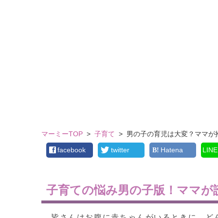
マーミーTOP
>
子育て
>
男の子の育児は大変？ママが
facebook
twitter
Hatena
LINE
子育ての悩み男の子版！ママが
皆さんはお腹に赤ちゃんがいるときに、ど