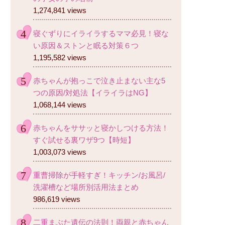
1,274,841 views
寝ぐずりにイライラするママ必見！寝な
い原因＆ストンと眠る対策６つ
1,195,582 views
赤ちゃんが抱っこで泣き止まない主な5
つの原因/対処法【イライラはNG】
1,068,144 views
赤ちゃんをササッと寝かしつける方法！
すぐ試せる裏ワザ9つ【時短】
1,003,073 views
重曹掃除が手軽すぎ！キッチン/お風呂/
洗濯槽など場所別活用法まとめ
986,619 views
二重まぶた遺伝の法則！両親と赤ちゃん