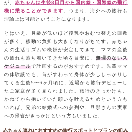
が、
赤ちゃんは生後8日目から国内線・国際線の飛行
機に乗ることができます
。つまり、海外への旅行も
理論上は可能ということになります。
とはいえ、月齢が低いほど授乳やおむつ替えの回数
が多く、移動の負担も大きくなりがちです。赤ちゃ
んの生活リズムや機嫌が安定してきて、ママの産後
の疲れも落ち着いてきた頃を目安に、
無理のないス
ケジュール
で計画するのがおすすめです。先輩ママ
の体験談でも、首がすわって身体が少ししっかりし
てくる生後5〜6ヶ月頃に、近場から旅行デビューし
たご家庭が多く見られました。旅行のきっかけも、
かねてから抱いていた願いを叶えるためという方も
いれば、兄弟の結婚式への参列や、旦那さんの実家
への帰省がきっかけという方もいました。
赤ちゃん連れにおすすめの旅行スポットとプランの組み