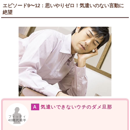
エピソード9〜12：思いやりゼロ！気遣いのない言動に
絶望
A
気遣いできないウチのダメ旦那
フィッティ
40歳代前半