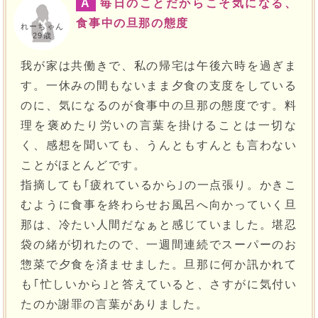
A
毎日のことだからこそ気になる、
食事中の旦那の態度
れーちゃん
29歳
我が家は共働きで、私の帰宅は午後六時を過ぎま
す。一休みの間もないまま夕食の支度をしている
のに、気になるのが食事中の旦那の態度です。料
理を褒めたり労いの言葉を掛けることは一切な
く、感想を聞いても、うんともすんとも言わない
ことがほとんどです。
指摘しても｢疲れているから｣の一点張り。かきこ
むように食事を終わらせお風呂へ向かっていく旦
那は、冷たい人間だなぁと感じていました。堪忍
袋の緒が切れたので、一週間連続でスーパーのお
惣菜で夕食を済ませました。旦那に何か訊かれて
も｢忙しいから｣と答えていると、さすがに気付い
たのか謝罪の言葉がありました。