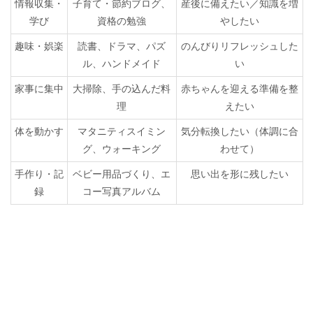
情報収集・
子育て・節約ブログ、
産後に備えたい／知識を増
学び
資格の勉強
やしたい
趣味・娯楽
読書、ドラマ、パズ
のんびりリフレッシュした
ル、ハンドメイド
い
家事に集中
大掃除、手の込んだ料
赤ちゃんを迎える準備を整
理
えたい
体を動かす
マタニティスイミン
気分転換したい（体調に合
グ、ウォーキング
わせて）
手作り・記
ベビー用品づくり、エ
思い出を形に残したい
録
コー写真アルバム