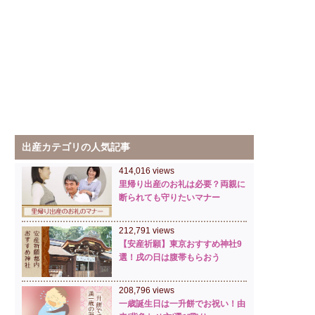
出産カテゴリの人気記事
414,016 views
里帰り出産のお礼は必要？両親に
断られても守りたいマナー
212,791 views
【安産祈願】東京おすすめ神社9
選！戌の日は腹帯もらおう
208,796 views
一歳誕生日は一升餅でお祝い！由