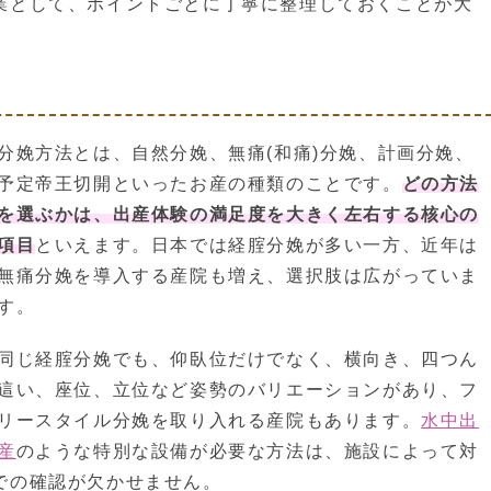
業として、ポイントごとに丁寧に整理しておくことが大
分娩方法とは、自然分娩、無痛(和痛)分娩、計画分娩、
予定帝王切開といったお産の種類のことです。
どの方法
を選ぶかは、出産体験の満足度を大きく左右する核心の
項目
といえます。日本では経腟分娩が多い一方、近年は
無痛分娩を導入する産院も増え、選択肢は広がっていま
す。
同じ経腟分娩でも、仰臥位だけでなく、横向き、四つん
這い、座位、立位など姿勢のバリエーションがあり、フ
リースタイル分娩を取り入れる産院もあります。
水中出
産
のような特別な設備が必要な方法は、施設によって対
での確認が欠かせません。