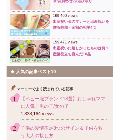
来/背負わせ方/選び取り
169,400 views
出産祝い金のマナーと出産祝いを
贈る時期・金額の相場4つ
159,471 views
出産祝いに嬉しかったものは何？
産後役立ち喜んだ16品
人気の記事ベスト10
マーミーでよく読まれている記事
【ベビー服ブランド18選】おしゃれママ
に人気！男の子/女の子
1,338,164 views
子供の愛情不足8つのサイン＆子供を救
う大人の接し方